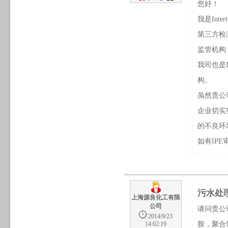
您好！
我是Int
第三方检
监管机构
我司也是
构。
虽然贵公
企业切实
的不良环
如有IP
污水处
上海源良化工有限
公司
请问贵公
2014/9/23
胺，聚合
14:02:19