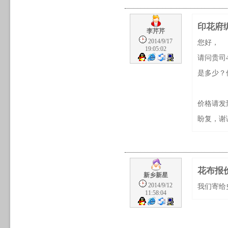
印花府绸4
李芹芹
2014/9/17
您好，
19:05:02
请问贵司4
是多少？
价格请发到我邮
盼复，谢
花布报
新乡新星
2014/9/12
我们寄给
11:58:04