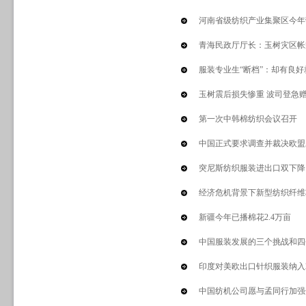
河南省级纺织产业集聚区今年营
青海民政厅厅长：玉树灾区帐
服装专业生“断档”：却有良
玉树震后损失惨重 波司登急
第一次中韩棉纺织会议召开
中国正式要求调查并裁决欧盟
突尼斯纺织服装进出口双下降
经济危机背景下新型纺织纤维
新疆今年已播棉花2.4万亩
中国服装发展的三个挑战和四
印度对美欧出口针织服装纳入
中国纺机公司愿与孟同行加强