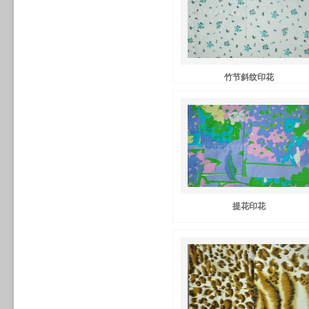
女装样品
竹节斜纹印花
提花印花